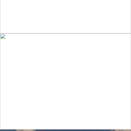
Производственный цех по переработке
пчелиного меда